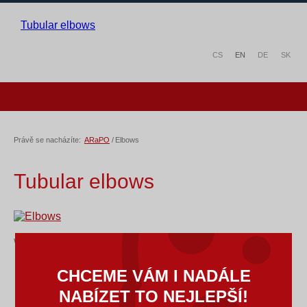
Tubular elbows
CS
EN
DE
SK
Právě se nacházíte:
ARaPO
/
Elbows
Tubular elbows
We supply tubular elbows in following implementation:
seamless
CHCEME VÁM I NADÁLE
welded
NABÍZET TO NEJLEPŠÍ!
segmental