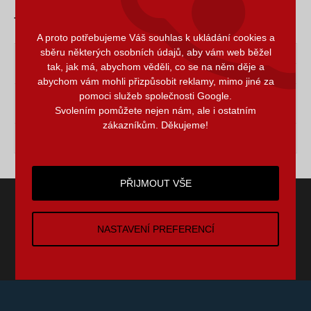
Tubular elbows - the summary of types
A proto potřebujeme Váš souhlas k ukládání cookies a
sběru některých osobních údajů, aby vám web běžel
Standards
tak, jak má, abychom věděli, co se na něm děje a
Type
ČSN
DIN
ANSI
abychom vám mohli přizpůsobit reklamy, mimo jiné za
Elbows R = 1
pomoci služeb společnosti Google.
132611,
B 16.9, B
DN - 10 DN
2605
132612
16.28
Svolením pomůžete nejen nám, ale i ostatním
o
o
o
45
, 90
, 180
zákazníkům. Děkujeme!
Bends 1,8 - 9
according to
according to
according to
DN
an agreement
an agreement
an agreement
PŘIJMOUT VŠE
Správa souborů Cookies
Odkazy
Kontakty
Facebook
NASTAVENÍ PREFERENCÍ